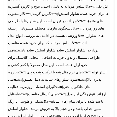
اسلش مردانه به دلیل راحتی، تنوع و کاربرد گسترده&zwnjاش یکی
از محبوب&zwnjترین گزینه&zwnjها برای خرید عمده شلوار اسلش
مردانه در تهران است. این شلوارها با طراحی&zwnjهای متنوع،
پاسخگوی نیازهای مختلف مشتریان از سبک&zwnjهای روزمره تا
ورزشی هستند. در ادامه، به بررسی انواع مدل&zwnjهای شلوار
اسلش مردانه که برای خرید عمده مناسب&zwnjاند،
می&zwnjپردازیم: شلوار اسلش ساده شلوار اسلش ساده با
طراحی مینیمال و بدون جزئیات اضافی، انتخابی کلاسیک برای
خریداران عمده است. این مدل معمولاً با کمر کشی و
پارچه&zwnjهای نرم مثل پنبه یا ترکیب پنبه و پلی&zwnjاستر تولید
می&zwnjشود. شلوارهای ساده به دلیل تطبیق&zwnjپذیری بالا
برای استفاده روزمره، فعالیت&zwnjهای خانگی یا حتی
استایل&zwnjهای کژوال مناسب&zwnjاند. تنوع رنگی این مدل (از
مشکی و طوسی تا رنگ&zwnjهای شاد) باعث شده تا برای تمام
سنین جذاب باشد و در حجم بالا به فروش برسد. شلوار اسلش
جیب دار شلوار اسلش جیب&zwnjدار با افزودن جیب&zwnjهای