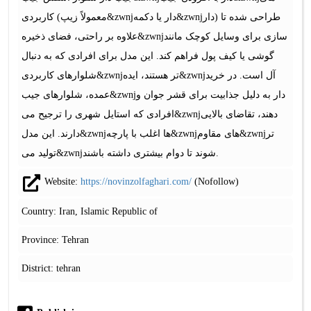
کاربردی (معمولاً زیپ&zwnjدار یا دکمه&zwnjدار) طراحی شده تا
علاوه بر راحتی، فضای ذخیره&zwnjسازی برای وسایل کوچک مانند
گوشی یا کیف پول فراهم کند. این مدل برای افرادی که به دنبال
شلوارهای کاربردی&zwnjتر هستند، ایده&zwnjآل است. در خرید
عمده، شلوارهای جیب&zwnjدار به دلیل جذابیت برای قشر جوان و
افرادی که استایل شهری را ترجیح می&zwnjدهند، تقاضای بالایی
دارند. این مدل&zwnjها اغلب با پارچه&zwnjهای مقاوم&zwnjتر
تولید می&zwnjشوند تا دوام بیشتری داشته باشند.
Website:
https://novinzolfaghari.com/
(Nofollow)
Country: Iran, Islamic Republic of
Province: Tehran
District: tehran